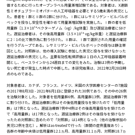
価するために行ったオープンラベル用量漸増試験である。対象者は、X連鎖
性ミオチュブラーミオパチーの人工呼吸器を必要とする5歳未満の男児とし
た。患者をⅠ群とⅡ群の2群に分けた。Ⅰ群にはレサミリゲン・ビルパルボ
ベックを投与し安全性を確かめて用量漸増試験を実施した。Ⅰ群の者を低
用量群［1.3×10¹⁴ベクターゲノム（vg）/kg体重］及び遅延治療者に分け
た。遅延治療者は、その後高用量群（3.5×10¹⁴ vg/kg体重）と遅延治療群
に2：1の比で無作為に割り付けた。Ⅱ群は、Ⅰ群で選択された用量の確認
を行うグループである。レサミリゲン・ビルパルボベックの投与は静注単
回とした。対照群は、他の導入試験に参加した男児と投与を受けなかった
遅延治療群の男児とした。主要有効性転帰評価は１日の人工呼吸器装着時
間とし、ベースラインから24週目までの変化をみた。治験は3例の予期し
ない死亡者が発生した時点で中断した。本研究結果は、2022年2月28日時
点のものである。
対象患者は、カナダ、フランス、ドイツ、米国の大学医療センターの7施設
の2017年8月3日 - 2021年6月1日に登録された30例であり、その中の26例
を治験対象とした。対象者を低用量群6例、高用量群13例、遅延治療群7例
に割り付けた。遅延治療群1例はその後低用量投与を受けたので「低用量
群」は7例となった。遅延治療群7例中4例はその後高用量投与を受けたの
で「高用量群」は17例となった。遅延治療群2例はその後投与を受けなか
ったため対照群に含めたので「対照群」は14例となった（他の治験参加の
男児12例を含む）。解析はas-treatedで行った（群間の症例重複あり）。
各群の年齢中央値は低用量群12.1ヵ月、高用量群31.1ヵ月、対照群18.7ヵ