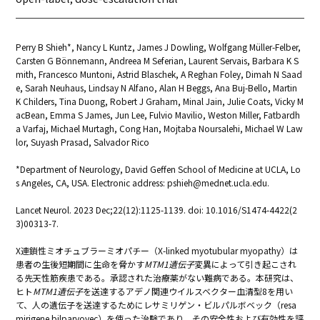
Perry B Shieh*, Nancy L Kuntz, James J Dowling, Wolfgang Müller-Felber,
Carsten G Bönnemann, Andreea M Seferian, Laurent Servais, Barbara K S
mith, Francesco Muntoni, Astrid Blaschek, A Reghan Foley, Dimah N Saad
e, Sarah Neuhaus, Lindsay N Alfano, Alan H Beggs, Ana Buj-Bello, Martin
K Childers, Tina Duong, Robert J Graham, Minal Jain, Julie Coats, Vicky M
acBean, Emma S James, Jun Lee, Fulvio Mavilio, Weston Miller, Fatbardh
a Varfaj, Michael Murtagh, Cong Han, Mojtaba Noursalehi, Michael W Law
lor, Suyash Prasad, Salvador Rico
*Department of Neurology, David Geffen School of Medicine at UCLA, Lo
s Angeles, CA, USA. Electronic address: pshieh@mednet.ucla.edu.
Lancet Neurol. 2023 Dec;22(12):1125-1139. doi: 10.1016/S1474-4422(2
3)00313-7.
X連鎖性ミオチュブラーミオパチー（X-linked myotubular myopathy）は
患者の生後短期間に生命を脅かす
MTM1遺伝子
変異によって引き起こされ
る先天性筋疾患である。承認された治療薬がない難病である。本研究は、
ヒト
MTM1遺伝子
を送達するアデノ関連ウイルスベクター血清型8を用い
て、人の遺伝子を送達するためにレサミリゲン・ビルパルボベック（resa
mirigene bilparvovec）を使った治験であり、その安全性および有効性を評