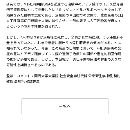
研究では、MTM1相補的DNAを送達する治験中のアデノ随伴ウイルス媒介遺
伝子置換療法として開発したレサミリゲン・ビルパルボベックを投与して
効果をみた最初の試験である。治験薬の単回投与の実施で、重度患者の1日
人工呼吸器使用時間を大幅に減少させ、一部の者では人工呼吸器が自立す
るという予想外の結果が得られた。
しかし、4人の投与者が治療後に死亡し、全員が死亡時に胆汁うっ滞性肝不
全を患っていた。これまで患者に胆汁うっ滞性肝疾患の傾向があることは
知られていなかった。今後、この疾患の自然史において、肝胆道疾患の発
症の意味とアデノ随伴ウイルス媒介遺伝子治療との関係や潜在的相互作用
の検討が必要である。しかし、本研究は、遺伝子置換療法の将来の大きな
可能性を期待させるものである。
監訳・コメント：関西大学大学院 社会安全学研究科 公衆衛生学 特別契約
教授 高鳥毛 敏雄先生
一覧へ