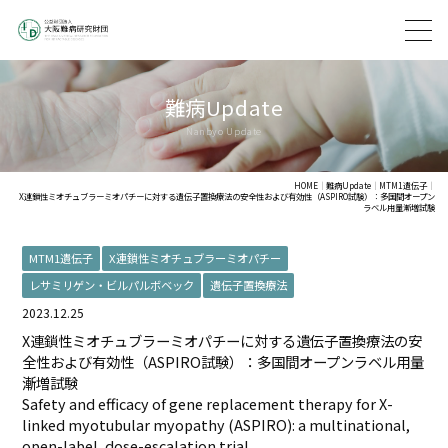
難病Update
HOME
難病Update
MTM1遺伝子
X連鎖性ミオチュブラーミオパチーに対する遺伝子置換療法の安全性および有効性（ASPIRO試験）：多国間オープン
ラベル用量漸増試験
MTM1遺伝子
X連鎖性ミオチュブラーミオパチー
レサミリゲン・ビルパルボベック
遺伝子置換療法
2023.12.25
X連鎖性ミオチュブラーミオパチーに対する遺伝子置換療法の安
全性および有効性（ASPIRO試験）：多国間オープンラベル用量
漸増試験
Safety and efficacy of gene replacement therapy for X-
linked myotubular myopathy (ASPIRO): a multinational,
open-label, dose-escalation trial