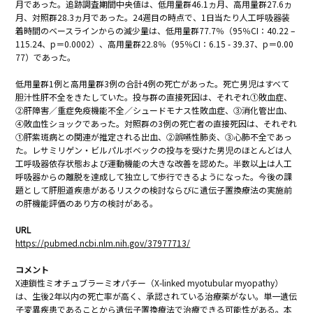
月であった。追跡調査期間中央値は、低用量群46.1ヵ月、高用量群27.6ヵ
月、対照群28.3ヵ月であった。24週目の時点で、1日当たり人工呼吸器装
着時間のベースラインからの減少量は、低用量群77.7％（95％CI：40.22 –
115.24、p＝0.0002）、高用量群22.8％（95％CI：6.15 - 39.37、p＝0.00
77）であった。
低用量群1例と高用量群3例の合計4例の死亡があった。死亡男児はすべて
胆汁性肝不全をきたしていた。投与群の直接死因は、それぞれ①敗血症、
②肝障害／重症免疫機能不全／シュードモナス性敗血症、③消化管出血、
④敗血性ショックであった。対照群の3例の死亡者の直接死因は、それぞれ
①肝紫斑病との関連が推定される出血、②誤嚥性肺炎、③心肺不全であっ
た。レサミリゲン・ビルパルボベックの投与を受けた男児のほとんどは人
工呼吸器依存状態および運動機能の大きな改善を認めた。半数以上は人工
呼吸器からの離脱を達成して独立して歩行できるようになった。今後の課
題として肝胆道疾患があるリスクの検討ならびに遺伝子置換療法の実施前
の肝機能評価のあり方の検討がある。
URL
https://pubmed.ncbi.nlm.nih.gov/37977713/
コメント
X連鎖性ミオチュブラーミオパチー（X-linked myotubular myopathy）
は、生後2年以内の死亡率が高く、承認されている治療薬がない。単一遺伝
子変異疾患であることから遺伝子置換療法で治療できる可能性がある。本